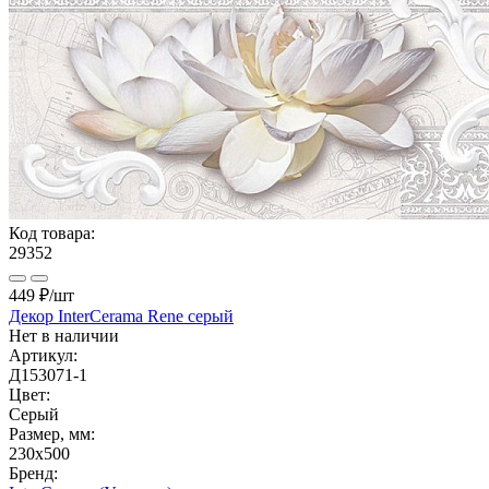
Код товара:
29352
449 ₽
/шт
Декор InterCerama Rene серый
Нет в наличии
Артикул:
Д153071-1
Цвет:
Серый
Размер, мм:
230x500
Бренд: