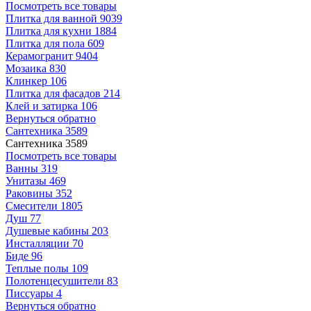
Посмотреть все товары
Плитка для ванной
9039
Плитка для кухни
1884
Плитка для пола
609
Керамогранит
9404
Мозаика
830
Клинкер
106
Плитка для фасадов
214
Клей и затирка
106
Вернуться обратно
Сантехника
3589
Сантехника
3589
Посмотреть все товары
Ванны
319
Унитазы
469
Раковины
352
Смесители
1805
Душ
77
Душевые кабины
203
Инсталляции
70
Биде
96
Теплые полы
109
Полотенцесушители
83
Писсуары
4
Вернуться обратно