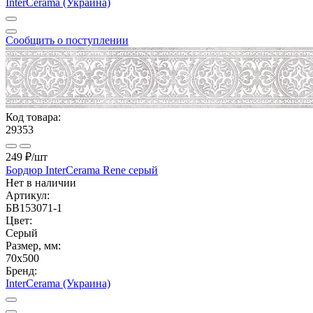
InterCerama (Украина)
Сообщить о поступлении
Код товара:
29353
249 ₽
/шт
Бордюр InterCerama Rene серый
Нет в наличии
Артикул:
БВ153071-1
Цвет:
Серый
Размер, мм:
70x500
Бренд:
InterCerama (Украина)