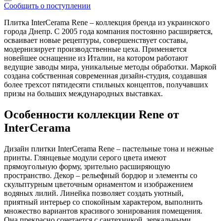
Сообщить о поступлении
Плитка InterCerama Rene – коллекция бренда из украинского
города Днепр. С 2005 года компания постоянно расширяется,
осваивает новые рецептуры, совершенствует составы,
модернизирует производственные цеха. Применяется
новейшее оснащение из Италии, на котором работают
ведущие заводы мира, уникальные методы обработки. Маркой
создана собственная современная дизайн-студия, создавшая
более трехсот пятидесяти стильных концептов, получавших
призы на больших международных выставках.
Особенности коллекции Rene от
InterCerama
Дизайн плитки InterCerama Rene – пастельные тона и нежные
принты. Глянцевые модули серого цвета имеют
прямоугольную форму, зрительно расширяющую
пространство. Декор – рельефный бордюр и элементы со
скульптурным цветочным орнаментом и изображением
водяных лилий. Линейка позволяет создать уютный,
приятный интерьер со спокойным характером, выполнить
множество вариантов красивого зонирования помещения.
Она прекрасно сочетается с сантехникой, зеркальными