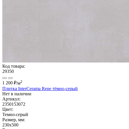
Код товара:
29350
2
1 200 ₽
/м
Плитка InterCerama Rene тёмно-серый
Нет в наличии
Артикул:
2350153072
Цвет:
Темно-серый
Размер, мм:
230x500