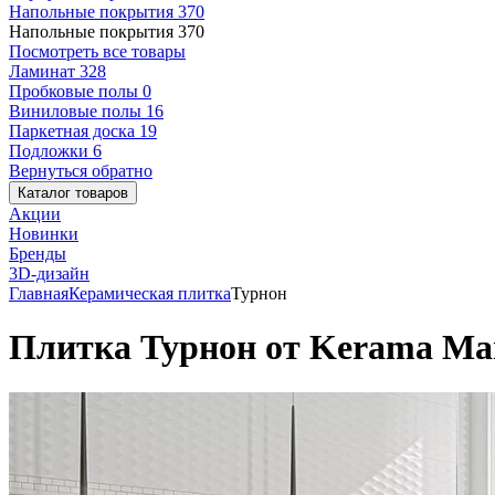
Напольные покрытия
370
Напольные покрытия
370
Посмотреть все товары
Ламинат
328
Пробковые полы
0
Виниловые полы
16
Паркетная доска
19
Подложки
6
Вернуться обратно
Каталог товаров
Акции
Новинки
Бренды
3D-дизайн
Главная
Керамическая плитка
Турнон
Плитка Турнон от Kerama Mar