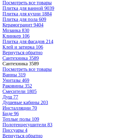
Посмотреть все товары
Плитка для ванной
9039
Плитка для кухни
1884
Плитка для пола
609
Керамогранит
9404
Мозаика
830
Клинкер
106
Плитка для фасадов
214
Клей и затирка
106
Вернуться обратно
Сантехника
3589
Сантехника
3589
Посмотреть все товары
Ванны
319
Унитазы
469
Раковины
352
Смесители
1805
Душ
77
Душевые кабины
203
Инсталляции
70
Биде
96
Теплые полы
109
Полотенцесушители
83
Писсуары
4
Вернуться обратно