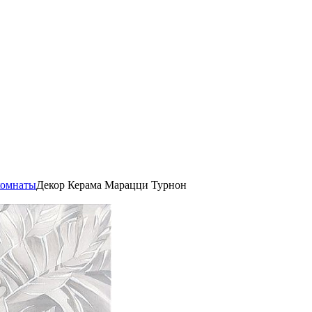
комнаты
Декор Керама Марацци Турнон