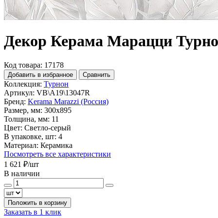
Декор Керама Марацци Турн
Код товара: 17178
Добавить в избранное
Сравнить
Коллекция:
Турнон
Артикул:
VB\A19\13047R
Бренд:
Kerama Marazzi (Россия)
Размер, мм:
300x895
Толщина, мм:
11
Цвет:
Светло-серый
В упаковке, шт:
4
Материал:
Керамика
Посмотреть все характеристики
1 621 ₽
/шт
В наличии
Положить в корзину
Заказать в 1 клик