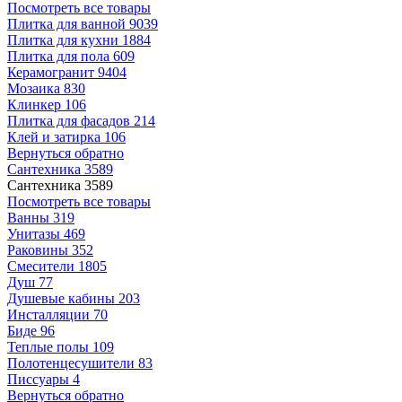
Посмотреть все товары
Плитка для ванной
9039
Плитка для кухни
1884
Плитка для пола
609
Керамогранит
9404
Мозаика
830
Клинкер
106
Плитка для фасадов
214
Клей и затирка
106
Вернуться обратно
Сантехника
3589
Сантехника
3589
Посмотреть все товары
Ванны
319
Унитазы
469
Раковины
352
Смесители
1805
Душ
77
Душевые кабины
203
Инсталляции
70
Биде
96
Теплые полы
109
Полотенцесушители
83
Писсуары
4
Вернуться обратно