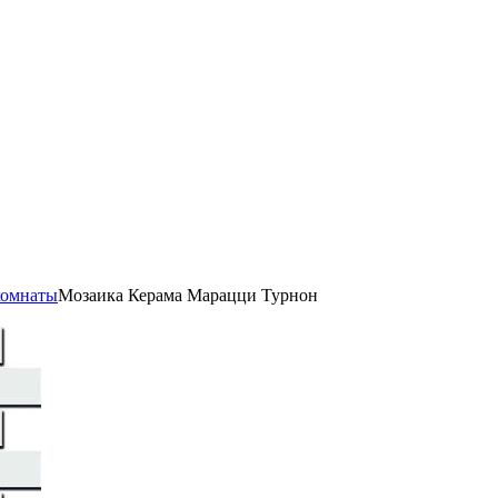
комнаты
Мозаика Керама Марацци Турнон