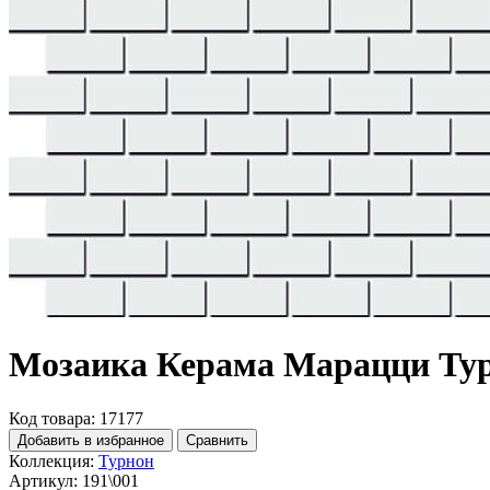
Мозаика Керама Марацци Ту
Код товара: 17177
Добавить в избранное
Сравнить
Коллекция:
Турнон
Артикул:
191\001