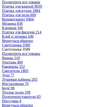
Посмотреть все товары
Плитка для ванной
9039
Плитка для кухни
1884
Плитка для пола
609
Керамогранит
9404
Мозаика
830
Клинкер
106
Плитка для фасадов
214
Клей и затирка
106
Вернуться обратно
Сантехника
3589
Сантехника
3589
Посмотреть все товары
Ванны
319
Унитазы
469
Раковины
352
Смесители
1805
Душ
77
Душевые кабины
203
Инсталляции
70
Биде
96
Теплые полы
109
Полотенцесушители
83
Писсуары
4
Вернуться обратно