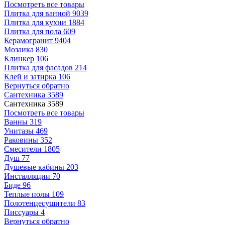
Посмотреть все товары
Плитка для ванной
9039
Плитка для кухни
1884
Плитка для пола
609
Керамогранит
9404
Мозаика
830
Клинкер
106
Плитка для фасадов
214
Клей и затирка
106
Вернуться обратно
Сантехника
3589
Сантехника
3589
Посмотреть все товары
Ванны
319
Унитазы
469
Раковины
352
Смесители
1805
Душ
77
Душевые кабины
203
Инсталляции
70
Биде
96
Теплые полы
109
Полотенцесушители
83
Писсуары
4
Вернуться обратно