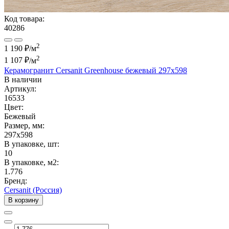
Код товара:
40286
2
1 190 ₽/м
2
1 107 ₽
/м
Керамогранит Cersanit Greenhouse бежевый 297x598
В наличии
Артикул:
16533
Цвет:
Бежевый
Размер, мм:
297x598
В упаковке, шт:
10
В упаковке, м2:
1.776
Бренд:
Cersanit (Россия)
В корзину