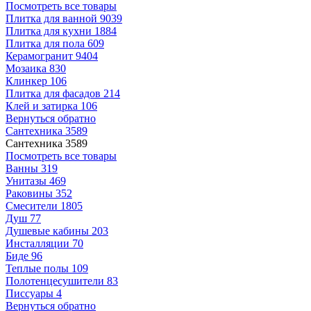
Посмотреть все товары
Плитка для ванной
9039
Плитка для кухни
1884
Плитка для пола
609
Керамогранит
9404
Мозаика
830
Клинкер
106
Плитка для фасадов
214
Клей и затирка
106
Вернуться обратно
Сантехника
3589
Сантехника
3589
Посмотреть все товары
Ванны
319
Унитазы
469
Раковины
352
Смесители
1805
Душ
77
Душевые кабины
203
Инсталляции
70
Биде
96
Теплые полы
109
Полотенцесушители
83
Писсуары
4
Вернуться обратно