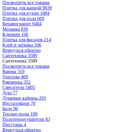
Посмотреть все товары
Плитка для ванной
9039
Плитка для кухни
1884
Плитка для пола
609
Керамогранит
9404
Мозаика
830
Клинкер
106
Плитка для фасадов
214
Клей и затирка
106
Вернуться обратно
Сантехника
3589
Сантехника
3589
Посмотреть все товары
Ванны
319
Унитазы
469
Раковины
352
Смесители
1805
Душ
77
Душевые кабины
203
Инсталляции
70
Биде
96
Теплые полы
109
Полотенцесушители
83
Писсуары
4
Вернуться обратно