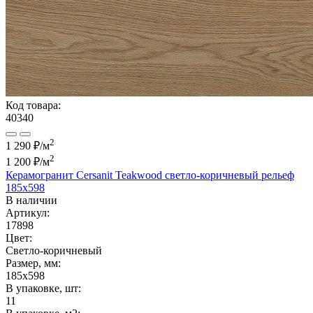
Код товара:
40340
2
1 290 ₽/м
2
1 200 ₽
/м
Керамогранит Cersanit Teakwood светло-коричневый рельеф
185x598
В наличии
Артикул:
17898
Цвет:
Светло-коричневый
Размер, мм:
185x598
В упаковке, шт:
11