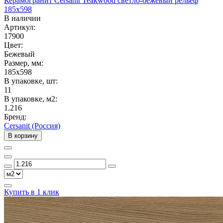
Керамогранит Cersanit Teakwood светло-бежевый рельеф
185x598
В наличии
Артикул:
17900
Цвет:
Бежевый
Размер, мм:
185x598
В упаковке, шт:
11
В упаковке, м2:
1.216
Бренд:
Cersanit (Россия)
В корзину
Купить в 1 клик