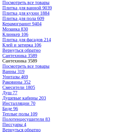
Посмотреть все товары
Плитка для ванной
9039
Плитка для кухни
1884
Плитка для пола
609
Керамогранит
9404
Мозаика
830
Клинкер
106
Плитка для фасадов
214
Клей и затирка
106
Вернуться обратно
Сантехника
3589
Сантехника
3589
Посмотреть все товары
Ванны
319
Унитазы
469
Раковины
352
Смесители
1805
Душ
77
Душевые кабины
203
Инсталляции
70
Биде
96
Теплые полы
109
Полотенцесушители
83
Писсуары
4
Вернуться обратно