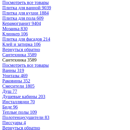
Посмотреть все товары
Плитка для ванной
9039
Плитка для кухни
1884
Плитка для пола
609
Керамогранит
9404
Мозаика
830
Клинкер
106
Плитка для фасадов
214
Клей и затирка
106
Вернуться обратно
Сантехника
3589
Сантехника
3589
Посмотреть все товары
Ванны
319
Унитазы
469
Раковины
352
Смесители
1805
Душ
77
Душевые кабины
203
Инсталляции
70
Биде
96
Теплые полы
109
Полотенцесушители
83
Писсуары
4
Вернуться обратно