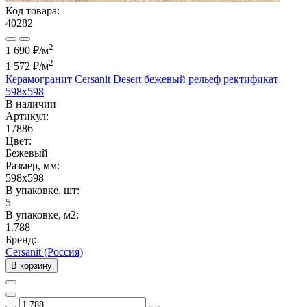
Код товара:
40282
2
1 690 ₽/м
2
1 572 ₽
/м
Керамогранит Cersanit Desert бежевый рельеф ректификат
598x598
В наличии
Артикул:
17886
Цвет:
Бежевый
Размер, мм:
598x598
В упаковке, шт:
5
В упаковке, м2:
1.788
Бренд:
Cersanit (Россия)
В корзину