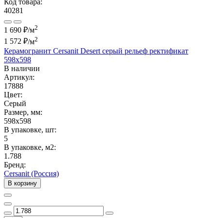
Код товара:
40281
2
1 690 ₽/м
2
1 572 ₽
/м
Керамогранит Cersanit Desert серый рельеф ректификат
598x598
В наличии
Артикул:
17888
Цвет:
Серый
Размер, мм:
598x598
В упаковке, шт:
5
В упаковке, м2:
1.788
Бренд:
Cersanit (Россия)
В корзину