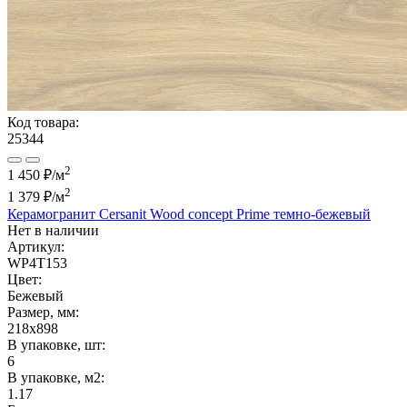
Код товара:
25344
2
1 450 ₽/м
2
1 379 ₽
/м
Керамогранит Cersanit Wood concept Prime темно-бежевый
Нет в наличии
Артикул:
WP4T153
Цвет:
Бежевый
Размер, мм:
218x898
В упаковке, шт:
6
В упаковке, м2:
1.17