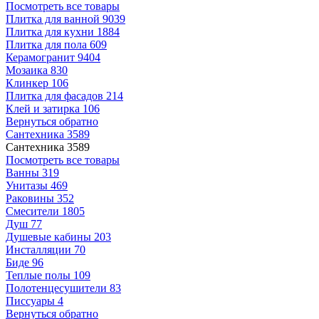
Посмотреть все товары
Плитка для ванной
9039
Плитка для кухни
1884
Плитка для пола
609
Керамогранит
9404
Мозаика
830
Клинкер
106
Плитка для фасадов
214
Клей и затирка
106
Вернуться обратно
Сантехника
3589
Сантехника
3589
Посмотреть все товары
Ванны
319
Унитазы
469
Раковины
352
Смесители
1805
Душ
77
Душевые кабины
203
Инсталляции
70
Биде
96
Теплые полы
109
Полотенцесушители
83
Писсуары
4
Вернуться обратно