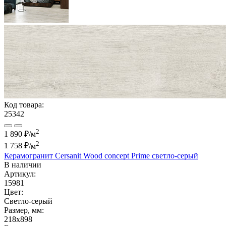
Код товара:
25342
2
1 890 ₽/м
2
1 758 ₽
/м
Керамогранит Cersanit Wood concept Prime светло-серый
В наличии
Артикул:
15981
Цвет:
Светло-серый
Размер, мм:
218x898