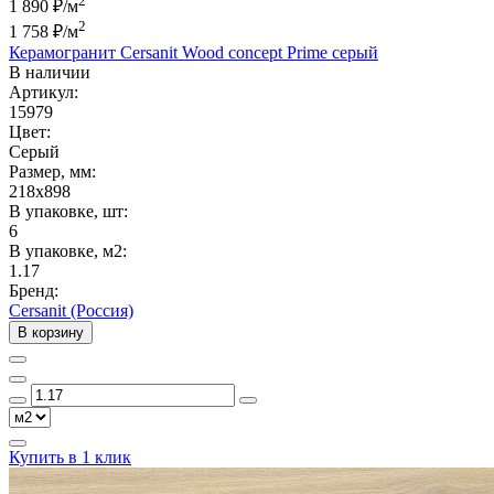
2
1 890 ₽/м
2
1 758 ₽
/м
Керамогранит Cersanit Wood concept Prime серый
В наличии
Артикул:
15979
Цвет:
Серый
Размер, мм:
218x898
В упаковке, шт:
6
В упаковке, м2:
1.17
Бренд:
Cersanit (Россия)
В корзину
Купить в 1 клик