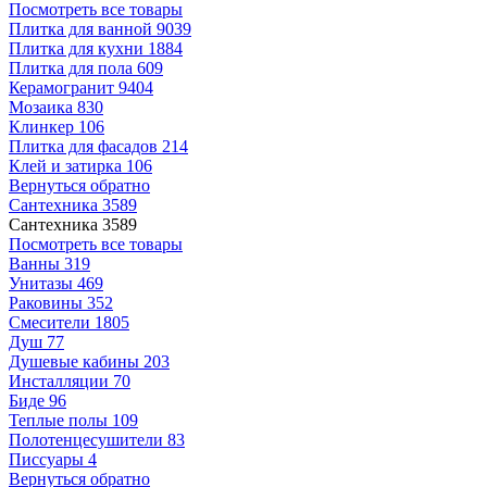
Посмотреть все товары
Плитка для ванной
9039
Плитка для кухни
1884
Плитка для пола
609
Керамогранит
9404
Мозаика
830
Клинкер
106
Плитка для фасадов
214
Клей и затирка
106
Вернуться обратно
Сантехника
3589
Сантехника
3589
Посмотреть все товары
Ванны
319
Унитазы
469
Раковины
352
Смесители
1805
Душ
77
Душевые кабины
203
Инсталляции
70
Биде
96
Теплые полы
109
Полотенцесушители
83
Писсуары
4
Вернуться обратно