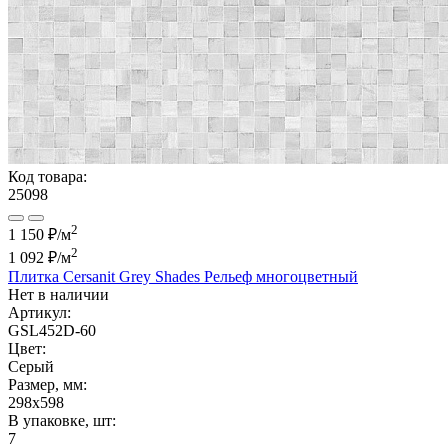
Код товара:
25098
2
1 150 ₽/м
2
1 092 ₽
/м
Плитка Cersanit Grey Shades Рельеф многоцветный
Нет в наличии
Артикул:
GSL452D-60
Цвет:
Серый
Размер, мм:
298x598
В упаковке, шт:
7