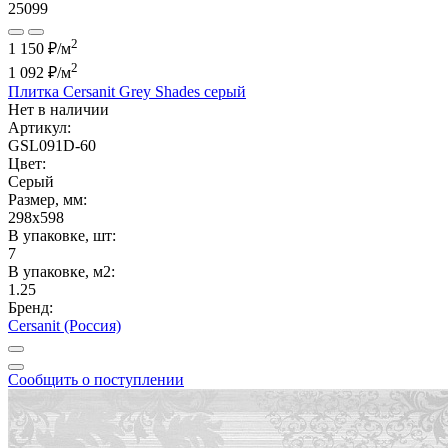
25099
2
1 150 ₽/м
2
1 092 ₽
/м
Плитка Cersanit Grey Shades серый
Нет в наличии
Артикул:
GSL091D-60
Цвет:
Серый
Размер, мм:
298x598
В упаковке, шт:
7
В упаковке, м2:
1.25
Бренд:
Cersanit (Россия)
Сообщить о поступлении