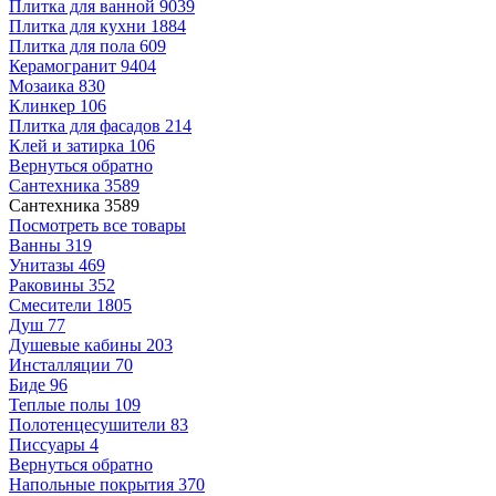
Плитка для ванной
9039
Плитка для кухни
1884
Плитка для пола
609
Керамогранит
9404
Мозаика
830
Клинкер
106
Плитка для фасадов
214
Клей и затирка
106
Вернуться обратно
Сантехника
3589
Сантехника
3589
Посмотреть все товары
Ванны
319
Унитазы
469
Раковины
352
Смесители
1805
Душ
77
Душевые кабины
203
Инсталляции
70
Биде
96
Теплые полы
109
Полотенцесушители
83
Писсуары
4
Вернуться обратно
Напольные покрытия
370