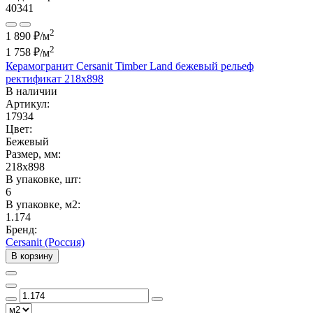
40341
2
1 890 ₽/м
2
1 758 ₽
/м
Керамогранит Cersanit Timber Land бежевый рельеф
ректификат 218x898
В наличии
Артикул:
17934
Цвет:
Бежевый
Размер, мм:
218x898
В упаковке, шт:
6
В упаковке, м2:
1.174
Бренд:
Cersanit (Россия)
В корзину