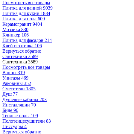
Посмотреть все товары
Плитка для ванной
9039
Плитка для кухни
1884
Плитка для пола
609
Керамогранит
9404
Мозаика
830
Клинкер
106
Плитка для фасадов
214
Клей и затирка
106
Вернуться обратно
Сантехника
3589
Сантехника
3589
Посмотреть все товары
Ванны
319
Унитазы
469
Раковины
352
Смесители
1805
Душ
77
Душевые кабины
203
Инсталляции
70
Биде
96
Теплые полы
109
Полотенцесушители
83
Писсуары
4
Вернуться обратно