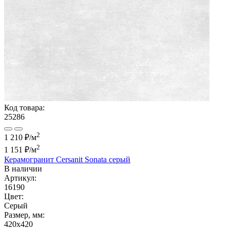
Код товара:
25286
2
1 210 ₽/м
2
1 151 ₽
/м
Керамогранит Cersanit Sonata серый
В наличии
Артикул:
16190
Цвет:
Серый
Размер, мм:
420x420