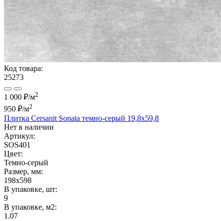
Код товара:
25273
2
1 000 ₽/м
2
950 ₽
/м
Плитка Cersanit Sonata темно-серый 19,8x59,8
Нет в наличии
Артикул:
SOS401
Цвет:
Темно-серый
Размер, мм:
198x598
В упаковке, шт:
9
В упаковке, м2:
1.07