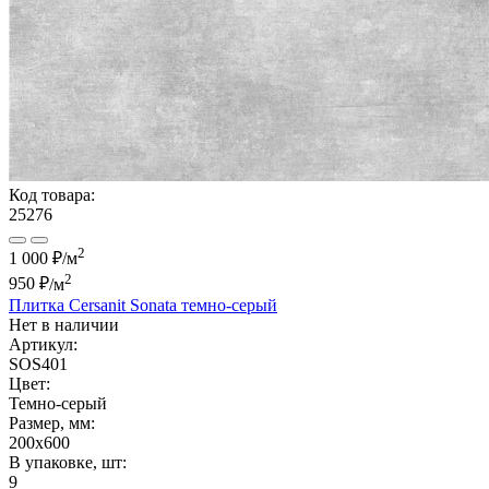
Код товара:
25276
2
1 000 ₽/м
2
950 ₽
/м
Плитка Cersanit Sonata темно-серый
Нет в наличии
Артикул:
SOS401
Цвет:
Темно-серый
Размер, мм:
200x600
В упаковке, шт:
9