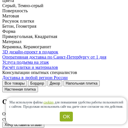
Цвета
Серый, Темно-серый
Поверхность
Матовая
Рисунок плитки
Бетон, Геометрия
Форма
Прямоугольная, Квадратная
Материал
Керамика, Керамогранит
3D дизайн-проект в подарок
Оперативная доставка по Санкт-Петербургу от 1 дня
Услуга подъема на этаж
Расчёт плитки и материалов
Консультации опытных специалистов
Доставка в любой регион России
Все товары
Бордюр
Декор
Напольная плитка
Настенная плитка
Отзывы и оценки
Мы используем файлы
cookies
для повышения удобства работы пользователей
с сайтом.
Продолжая использовать сайт вы даете свое согласие на эти действия.
Отзывов о коллекции Sonata пока нет. Оставьте свой отзыв и
ОК
станьте первым!
Хочу оставить отзыв!