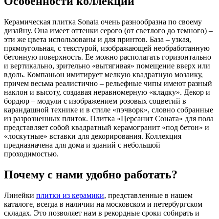
Особенности коллекции
Керамическая плитка Sonata очень разнообразна по своему
дизайну. Она имеет оттенки серого (от светлого до темного) –
эти же цвета использованы и для принтов. База – узкая,
прямоугольная, с текстурой, изображающей необработанную
бетонную поверхность. Ее можно располагать горизонтально
и вертикально, зрительно «вытягивая» помещение вверх или
вдоль. Компаньон имитирует мелкую квадратную мозаику,
причем весьма реалистично – рельефные чипы имеют разный
наклон и высоту, создавая неравномерную «кладку». Декор и
бордюр – модули с изображением розовых соцветий в
карандашной технике и в стиле «пэчворк», словно собранные
из разрозненных плиток. Плитка «Церсанит Соната» для пола
представляет собой квадратный керамогранит «под бетон» и
«лоскутные» вставки для декорирования. Коллекция
предназначена для дома и зданий с небольшой
проходимостью.
Почему с нами удобно работать?
Линейки
плитки из керамики
, представленные в нашем
каталоге, всегда в наличии на московском и петербургском
складах. Это позволяет нам в рекордные сроки собирать и