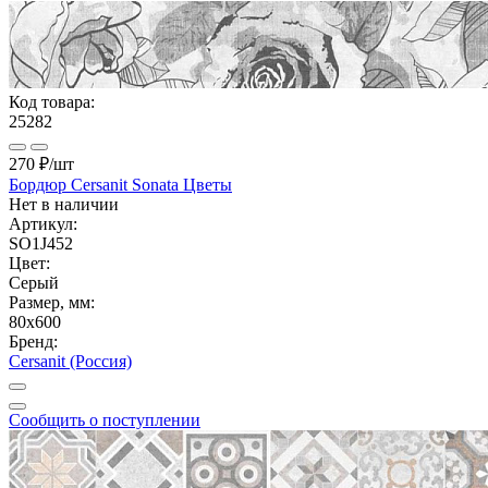
Код товара:
25282
270 ₽
/шт
Бордюр Cersanit Sonata Цветы
Нет в наличии
Артикул:
SO1J452
Цвет:
Серый
Размер, мм:
80x600
Бренд:
Cersanit (Россия)
Сообщить о поступлении