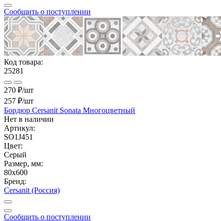
Сообщить о поступлении
Код товара:
25281
270 ₽/шт
257 ₽
/шт
Бордюр Cersanit Sonata Многоцветный
Нет в наличии
Артикул:
SO1J451
Цвет:
Серый
Размер, мм:
80x600
Бренд:
Cersanit (Россия)
Сообщить о поступлении