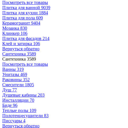
Посмотреть все товары
Плитка для ванной
9039
Плитка для кухни
1884
Плитка для пола
609
Керамогранит
9404
Мозаика
830
Клинкер
106
Плитка для фасадов
214
Клей и затирка
106
Вернуться обратно
Сантехника
3589
Сантехника
3589
Посмотреть все товары
Ванны
319
Унитазы
469
Раковины
352
Смесители
1805
Душ
77
Душевые кабины
203
Инсталляции
70
Биде
96
Теплые полы
109
Полотенцесушители
83
Писсуары
4
Вернуться обратно