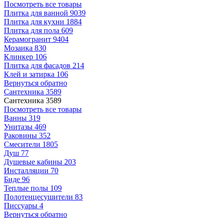
Посмотреть все товары
Плитка для ванной
9039
Плитка для кухни
1884
Плитка для пола
609
Керамогранит
9404
Мозаика
830
Клинкер
106
Плитка для фасадов
214
Клей и затирка
106
Вернуться обратно
Сантехника
3589
Сантехника
3589
Посмотреть все товары
Ванны
319
Унитазы
469
Раковины
352
Смесители
1805
Душ
77
Душевые кабины
203
Инсталляции
70
Биде
96
Теплые полы
109
Полотенцесушители
83
Писсуары
4
Вернуться обратно