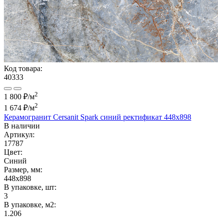
Код товара:
40333
2
1 800 ₽/м
2
1 674 ₽
/м
Керамогранит Cersanit Spark синий ректификат 448x898
В наличии
Артикул:
17787
Цвет:
Синий
Размер, мм:
448x898
В упаковке, шт:
3
В упаковке, м2:
1.206