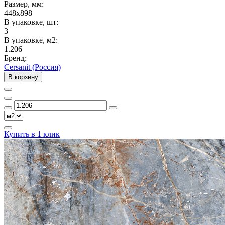
Размер, мм:
448x898
В упаковке, шт:
3
В упаковке, м2:
1.206
Бренд:
Cersanit (Россия)
В корзину
Купить в 1 клик