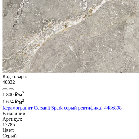
Код товара:
40332
2
1 800 ₽/м
2
1 674 ₽
/м
Керамогранит Cersanit Spark серый ректификат 448x898
В наличии
Артикул:
17785
Цвет:
Серый