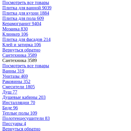
Посмотреть все товары
Плитка для ванной
9039
Плитка для кухни
1884
Плитка для пола
609
Керамогранит
9404
Мозаика
830
Клинкер
106
Плитка для фасадов
214
Клей и затирка
106
Вернуться обратно
Сантехника
3589
Сантехника
3589
Посмотреть все товары
Ванны
319
Унитазы
469
Раковины
352
Смесители
1805
Душ
77
Душевые кабины
203
Инсталляции
70
Биде
96
Теплые полы
109
Полотенцесушители
83
Писсуары
4
Вернуться обратно