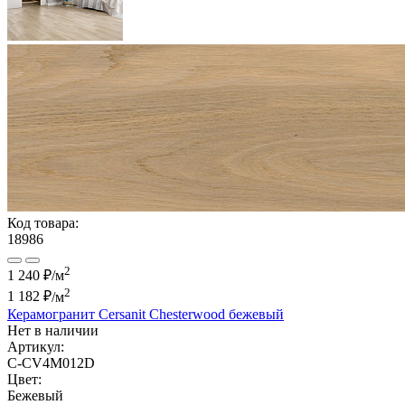
Код товара:
18986
2
1 240 ₽/м
2
1 182 ₽
/м
Керамогранит Cersanit Chesterwood бежевый
Нет в наличии
Артикул:
C-CV4M012D
Цвет:
Бежевый