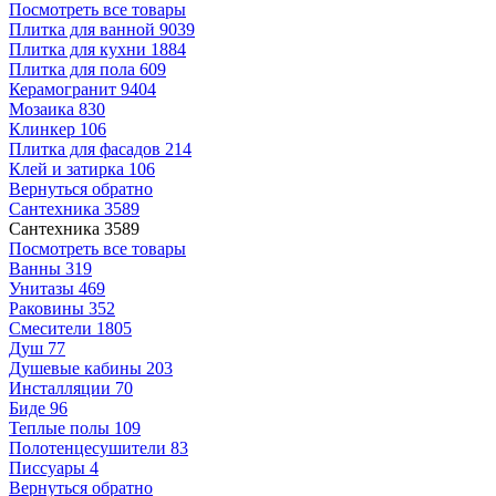
Посмотреть все товары
Плитка для ванной
9039
Плитка для кухни
1884
Плитка для пола
609
Керамогранит
9404
Мозаика
830
Клинкер
106
Плитка для фасадов
214
Клей и затирка
106
Вернуться обратно
Сантехника
3589
Сантехника
3589
Посмотреть все товары
Ванны
319
Унитазы
469
Раковины
352
Смесители
1805
Душ
77
Душевые кабины
203
Инсталляции
70
Биде
96
Теплые полы
109
Полотенцесушители
83
Писсуары
4
Вернуться обратно