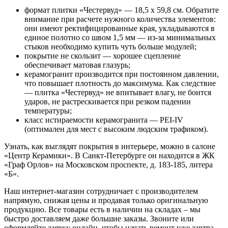
формат плитки «Честервуд» — 18,5 х 59,8 см. Обратите
внимание при расчете нужного количества элементов:
они имеют ректифицированные края, укладываются в
единое полотно со швом 1,5 мм — из-за минимальных
стыков необходимо купить чуть больше модулей;
покрытие не скользит — хорошее сцепление
обеспечивает матовая глазурь;
керамогранит производится при постоянном давлении,
что повышает плотность до максимума. Как следствие
— плитка «Честервуд» не впитывает влагу, не боится
ударов, не растрескивается при резком падении
температуры;
класс истираемости керамогранита — PEI-IV
(оптимален для мест с высоким людским трафиком).
Узнать, как выглядят покрытия в интерьере, можно в салоне
«Центр Керамики». В Санкт-Петербурге он находится в ЖК
«Граф Орлов» на Московском проспекте, д. 183-185, литера
«Б».
Наш интернет-магазин сотрудничает с производителем
напрямую, снижая цены и продавая только оригинальную
продукцию. Все товары есть в наличии на складах – мы
быстро доставляем даже большие заказы. Звоните или
оформляйте заявку онлайн, чтобы начать ремонт уже завтра.