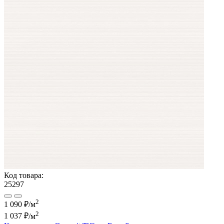
Код товара:
25297
2
1 090 ₽/м
2
1 037 ₽
/м