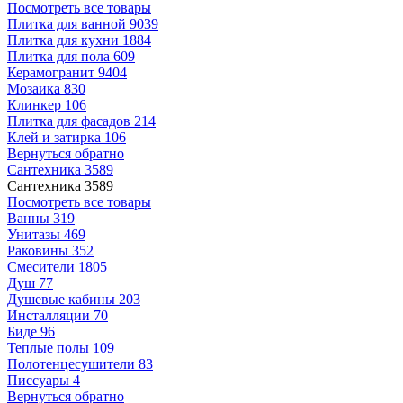
Посмотреть все товары
Плитка для ванной
9039
Плитка для кухни
1884
Плитка для пола
609
Керамогранит
9404
Мозаика
830
Клинкер
106
Плитка для фасадов
214
Клей и затирка
106
Вернуться обратно
Сантехника
3589
Сантехника
3589
Посмотреть все товары
Ванны
319
Унитазы
469
Раковины
352
Смесители
1805
Душ
77
Душевые кабины
203
Инсталляции
70
Биде
96
Теплые полы
109
Полотенцесушители
83
Писсуары
4
Вернуться обратно