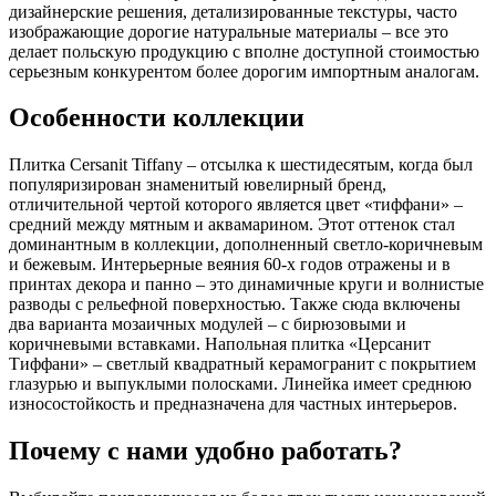
дизайнерские решения, детализированные текстуры, часто
изображающие дорогие натуральные материалы – все это
делает польскую продукцию с вполне доступной стоимостью
серьезным конкурентом более дорогим импортным аналогам.
Особенности коллекции
Плитка Cersanit Tiffany – отсылка к шестидесятым, когда был
популяризирован знаменитый ювелирный бренд,
отличительной чертой которого является цвет «тиффани» –
средний между мятным и аквамарином. Этот оттенок стал
доминантным в коллекции, дополненный светло-коричневым
и бежевым. Интерьерные веяния 60-х годов отражены и в
принтах декора и панно – это динамичные круги и волнистые
разводы с рельефной поверхностью. Также сюда включены
два варианта мозаичных модулей – с бирюзовыми и
коричневыми вставками. Напольная плитка «Церсанит
Тиффани» – светлый квадратный керамогранит с покрытием
глазурью и выпуклыми полосками. Линейка имеет среднюю
износостойкость и предназначена для частных интерьеров.
Почему с нами удобно работать?