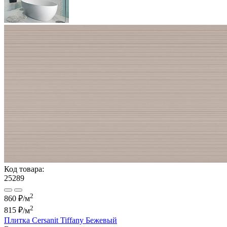
Код товара:
25289
2
860 ₽/м
2
815 ₽
/м
Плитка Cersanit Tiffany Бежевый