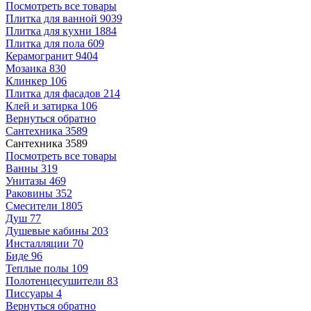
Посмотреть все товары
Плитка для ванной
9039
Плитка для кухни
1884
Плитка для пола
609
Керамогранит
9404
Мозаика
830
Клинкер
106
Плитка для фасадов
214
Клей и затирка
106
Вернуться обратно
Сантехника
3589
Сантехника
3589
Посмотреть все товары
Ванны
319
Унитазы
469
Раковины
352
Смесители
1805
Душ
77
Душевые кабины
203
Инсталляции
70
Биде
96
Теплые полы
109
Полотенцесушители
83
Писсуары
4
Вернуться обратно