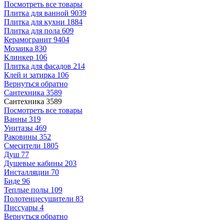
Посмотреть все товары
Плитка для ванной
9039
Плитка для кухни
1884
Плитка для пола
609
Керамогранит
9404
Мозаика
830
Клинкер
106
Плитка для фасадов
214
Клей и затирка
106
Вернуться обратно
Сантехника
3589
Сантехника
3589
Посмотреть все товары
Ванны
319
Унитазы
469
Раковины
352
Смесители
1805
Душ
77
Душевые кабины
203
Инсталляции
70
Биде
96
Теплые полы
109
Полотенцесушители
83
Писсуары
4
Вернуться обратно