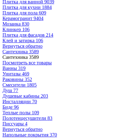
Плитка для ванной
9039
Плитка для кухни
1884
Плитка для пола
609
Керамогранит
9404
Мозаика
830
Клинкер
106
Плитка для фасадов
214
Клей и затирка
106
Вернуться обратно
Сантехника
3589
Сантехника
3589
Посмотреть все товары
Ванны
319
Унитазы
469
Раковины
352
Смесители
1805
Душ
77
Душевые кабины
203
Инсталляции
70
Биде
96
Теплые полы
109
Полотенцесушители
83
Писсуары
4
Вернуться обратно
Напольные покрытия
370