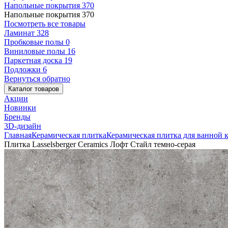
Напольные покрытия
370
Напольные покрытия
370
Посмотреть все товары
Ламинат
328
Пробковые полы
0
Виниловые полы
16
Паркетная доска
19
Подложки
6
Вернуться обратно
Каталог товаров
Акции
Новинки
Бренды
3D-дизайн
Главная
Керамическая плитка
Керамическая плитка для ванной 
Плитка Lasselsberger Ceramics Лофт Стайл темно-серая