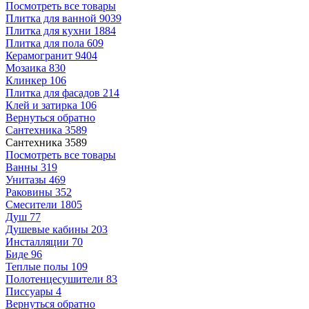
Посмотреть все товары
Плитка для ванной
9039
Плитка для кухни
1884
Плитка для пола
609
Керамогранит
9404
Мозаика
830
Клинкер
106
Плитка для фасадов
214
Клей и затирка
106
Вернуться обратно
Сантехника
3589
Сантехника
3589
Посмотреть все товары
Ванны
319
Унитазы
469
Раковины
352
Смесители
1805
Душ
77
Душевые кабины
203
Инсталляции
70
Биде
96
Теплые полы
109
Полотенцесушители
83
Писсуары
4
Вернуться обратно