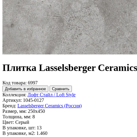
Плитка Lasselsberger Ceramic
Код товара: 6997
Добавить в избранное
Сравнить
Коллекция:
Лофт Стайл / Loft Style
Артикул:
1045-0127
Бренд:
Lasselsberger Ceramics (Россия)
Размер, мм:
250x450
Толщина, мм:
8
Цвет:
Серый
В упаковке, шт:
13
В упаковке, м2:
1.460