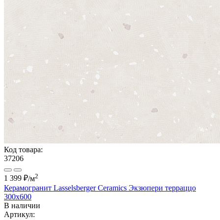
Код товара:
37206
2
1 399 ₽
/м
Керамогранит Lasselsberger Ceramics Экзюпери терраццо
300x600
В наличии
Артикул: