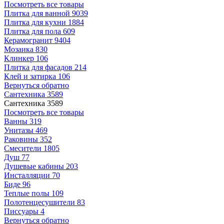
Посмотреть все товары
Плитка для ванной
9039
Плитка для кухни
1884
Плитка для пола
609
Керамогранит
9404
Мозаика
830
Клинкер
106
Плитка для фасадов
214
Клей и затирка
106
Вернуться обратно
Сантехника
3589
Сантехника
3589
Посмотреть все товары
Ванны
319
Унитазы
469
Раковины
352
Смесители
1805
Душ
77
Душевые кабины
203
Инсталляции
70
Биде
96
Теплые полы
109
Полотенцесушители
83
Писсуары
4
Вернуться обратно