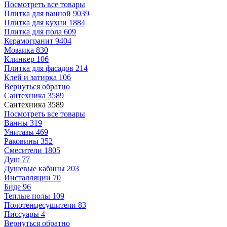
Посмотреть все товары
Плитка для ванной
9039
Плитка для кухни
1884
Плитка для пола
609
Керамогранит
9404
Мозаика
830
Клинкер
106
Плитка для фасадов
214
Клей и затирка
106
Вернуться обратно
Сантехника
3589
Сантехника
3589
Посмотреть все товары
Ванны
319
Унитазы
469
Раковины
352
Смесители
1805
Душ
77
Душевые кабины
203
Инсталляции
70
Биде
96
Теплые полы
109
Полотенцесушители
83
Писсуары
4
Вернуться обратно