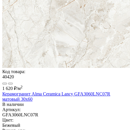
Код товара:
40420
2
1 620 ₽
/м
Керамогранит Alma Ceramica Lancy GFA3060LNC07R
матовый 30x60
В наличии
Артикул:
GFA3060LNC07R
Цвет:
Бежевый