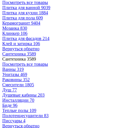
Посмотреть все товары
Плитка для ванной
9039
Плитка для кухни
1884
Плитка для пола
609
Керамогранит
9404
Мозаика
830
Клинкер
106
Плитка для фасадов
214
Клей и затирка
106
Вернуться обратно
Сантехника
3589
Сантехника
3589
Посмотреть все товары
Ванны
319
Унитазы
469
Раковины
352
Смесители
1805
Душ
77
Душевые кабины
203
Инсталляции
70
Биде
96
Теплые полы
109
Полотенцесушители
83
Писсуары
4
Вернуться обратно