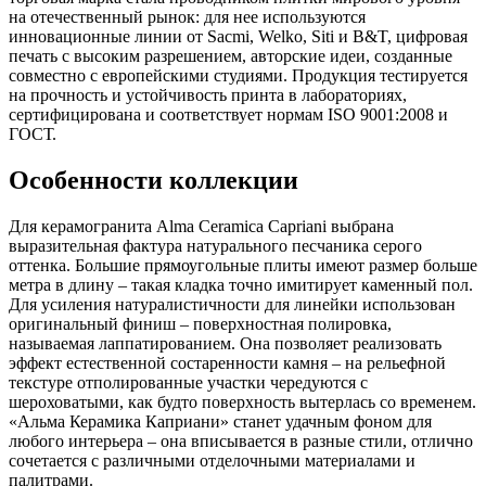
на отечественный рынок: для нее используются
инновационные линии от Sacmi, Welko, Siti и B&T, цифровая
печать с высоким разрешением, авторские идеи, созданные
совместно с европейскими студиями. Продукция тестируется
на прочность и устойчивость принта в лабораториях,
сертифицирована и соответствует нормам ISO 9001:2008 и
ГОСТ.
Особенности коллекции
Для керамогранита Alma Ceramica Capriani выбрана
выразительная фактура натурального песчаника серого
оттенка. Большие прямоугольные плиты имеют размер больше
метра в длину – такая кладка точно имитирует каменный пол.
Для усиления натуралистичности для линейки использован
оригинальный финиш – поверхностная полировка,
называемая лаппатированием. Она позволяет реализовать
эффект естественной состаренности камня – на рельефной
текстуре отполированные участки чередуются с
шероховатыми, как будто поверхность вытерлась со временем.
«Альма Керамика Каприани» станет удачным фоном для
любого интерьера – она вписывается в разные стили, отлично
сочетается с различными отделочными материалами и
палитрами.