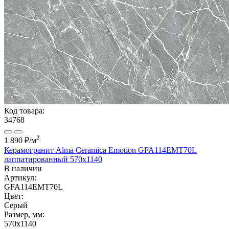
Код товара:
34768
2
1 890 ₽
/м
Керамогранит Alma Ceramica Emotion GFA114EMT70L
лаппатированный 570x1140
В наличии
Артикул:
GFA114EMT70L
Цвет:
Серый
Размер, мм:
570x1140