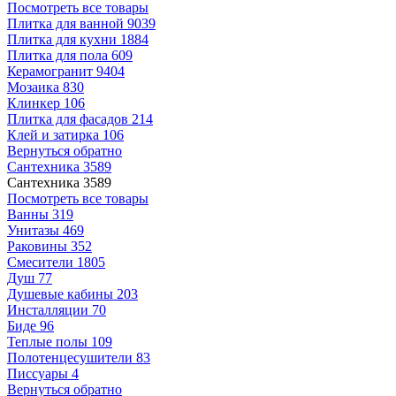
Посмотреть все товары
Плитка для ванной
9039
Плитка для кухни
1884
Плитка для пола
609
Керамогранит
9404
Мозаика
830
Клинкер
106
Плитка для фасадов
214
Клей и затирка
106
Вернуться обратно
Сантехника
3589
Сантехника
3589
Посмотреть все товары
Ванны
319
Унитазы
469
Раковины
352
Смесители
1805
Душ
77
Душевые кабины
203
Инсталляции
70
Биде
96
Теплые полы
109
Полотенцесушители
83
Писсуары
4
Вернуться обратно