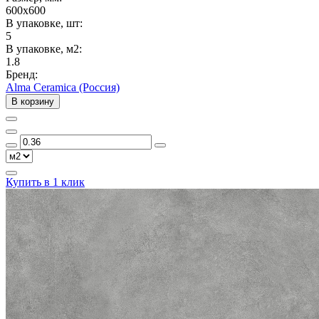
600x600
В упаковке, шт:
5
В упаковке, м2:
1.8
Бренд:
Alma Ceramica (Россия)
В корзину
Купить в 1 клик