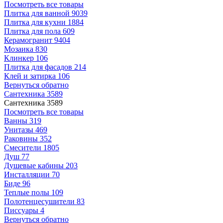
Посмотреть все товары
Плитка для ванной
9039
Плитка для кухни
1884
Плитка для пола
609
Керамогранит
9404
Мозаика
830
Клинкер
106
Плитка для фасадов
214
Клей и затирка
106
Вернуться обратно
Сантехника
3589
Сантехника
3589
Посмотреть все товары
Ванны
319
Унитазы
469
Раковины
352
Смесители
1805
Душ
77
Душевые кабины
203
Инсталляции
70
Биде
96
Теплые полы
109
Полотенцесушители
83
Писсуары
4
Вернуться обратно