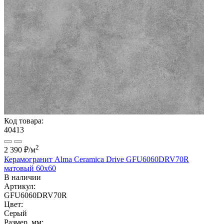
Код товара:
40413
2
2 390 ₽
/м
Керамогранит Alma Ceramica Drive GFU6060DRV70R
матовый 60x60
В наличии
Артикул:
GFU6060DRV70R
Цвет:
Серый
Размер, мм: