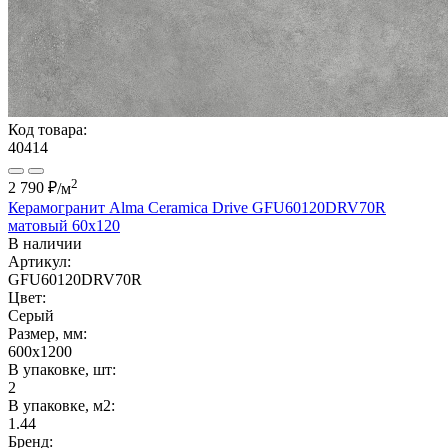
Код товара:
40414
2
2 790 ₽
/м
Керамогранит Alma Ceramica Drive GFU60120DRV70R
матовый 60x120
В наличии
Артикул:
GFU60120DRV70R
Цвет:
Серый
Размер, мм:
600x1200
В упаковке, шт:
2
В упаковке, м2:
1.44
Бренд: