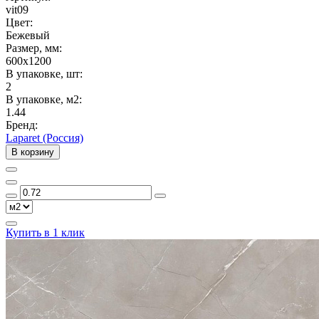
vit09
Цвет:
Бежевый
Размер, мм:
600x1200
В упаковке, шт:
2
В упаковке, м2:
1.44
Бренд:
Laparet (Россия)
В корзину
Купить в 1 клик