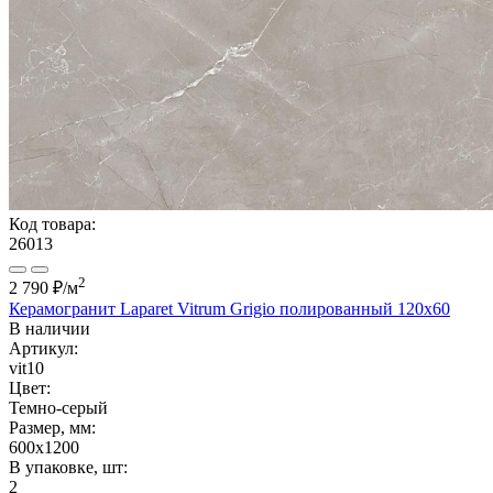
Код товара:
26013
2
2 790 ₽
/м
Керамогранит Laparet Vitrum Grigio полированный 120x60
В наличии
Артикул:
vit10
Цвет:
Темно-серый
Размер, мм:
600x1200
В упаковке, шт:
2