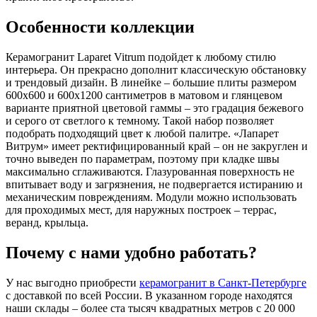
Особенности коллекции
Керамогранит Laparet Vitrum подойдет к любому стилю
интерьера. Он прекрасно дополнит классическую обстановку
и трендовый дизайн. В линейке – большие плиты размером
600x600 и 600x1200 сантиметров в матовом и глянцевом
варианте приятной цветовой гаммы – это градация бежевого
и серого от светлого к темному. Такой набор позволяет
подобрать подходящий цвет к любой палитре. «Лапарет
Витрум» имеет ректифицированный край – он не закруглен и
точно выведен по параметрам, поэтому при кладке швы
максимально сглаживаются. Глазурованная поверхность не
впитывает воду и загрязнения, не подвергается истиранию и
механическим повреждениям. Модули можно использовать
для проходимых мест, для наружных построек – террас,
веранд, крыльца.
Почему с нами удобно работать?
У нас выгодно приобрести
керамогранит в Санкт-Петербурге
с доставкой по всей России. В указанном городе находятся
наши склады – более ста тысяч квадратных метров с 20 000