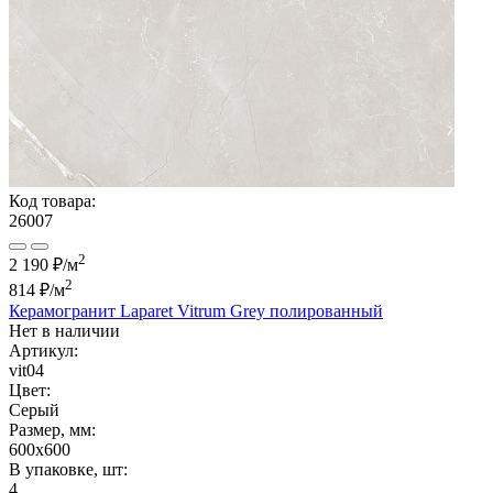
Код товара:
26007
2
2 190 ₽/м
2
814 ₽
/м
Керамогранит Laparet Vitrum Grey полированный
Нет в наличии
Артикул:
vit04
Цвет:
Серый
Размер, мм:
600x600
В упаковке, шт:
4