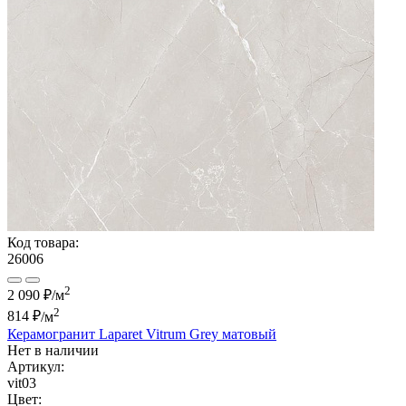
Код товара:
26006
2
2 090 ₽/м
2
814 ₽
/м
Керамогранит Laparet Vitrum Grey матовый
Нет в наличии
Артикул:
vit03
Цвет: