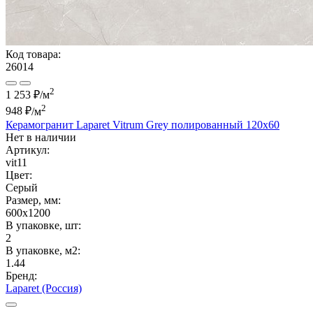
Код товара:
26014
2
1 253 ₽/м
2
948 ₽
/м
Керамогранит Laparet Vitrum Grey полированный 120x60
Нет в наличии
Артикул:
vit11
Цвет:
Серый
Размер, мм:
600x1200
В упаковке, шт:
2
В упаковке, м2:
1.44
Бренд:
Laparet (Россия)