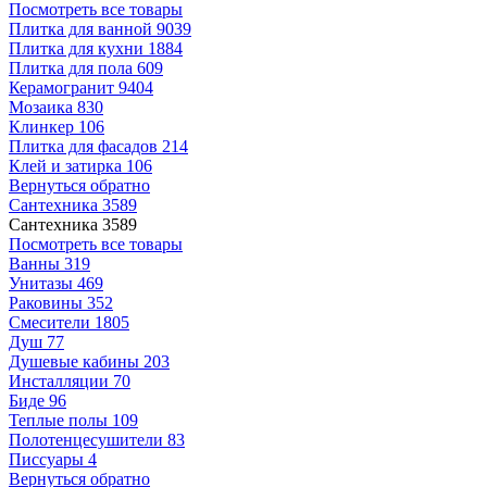
Посмотреть все товары
Плитка для ванной
9039
Плитка для кухни
1884
Плитка для пола
609
Керамогранит
9404
Мозаика
830
Клинкер
106
Плитка для фасадов
214
Клей и затирка
106
Вернуться обратно
Сантехника
3589
Сантехника
3589
Посмотреть все товары
Ванны
319
Унитазы
469
Раковины
352
Смесители
1805
Душ
77
Душевые кабины
203
Инсталляции
70
Биде
96
Теплые полы
109
Полотенцесушители
83
Писсуары
4
Вернуться обратно