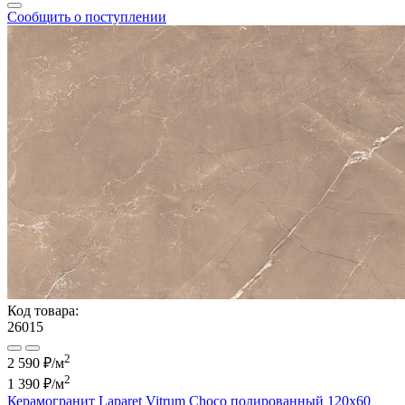
Сообщить о поступлении
Код товара:
26015
2
2 590 ₽/м
2
1 390 ₽
/м
Керамогранит Laparet Vitrum Choco полированный 120x60