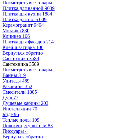
Посмотреть все товары
Плитка для ванной
9039
Плитка для кухни
1884
Плитка для пола
609
Керамогранит
9404
Мозаика
830
Клинкер
106
Плитка для фасадов
214
Клей и затирка
106
Вернуться обратно
Сантехника
3589
Сантехника
3589
Посмотреть все товары
Ванны
319
Унитазы
469
Раковины
352
Смесители
1805
Душ
77
Душевые кабины
203
Инсталляции
70
Биде
96
Теплые полы
109
Полотенцесушители
83
Писсуары
4
Вернуться обратно