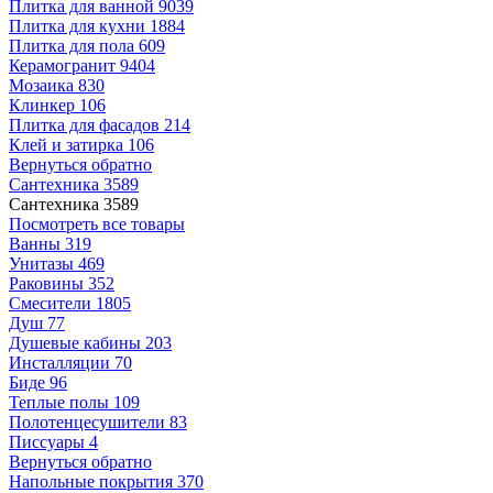
Плитка для ванной
9039
Плитка для кухни
1884
Плитка для пола
609
Керамогранит
9404
Мозаика
830
Клинкер
106
Плитка для фасадов
214
Клей и затирка
106
Вернуться обратно
Сантехника
3589
Сантехника
3589
Посмотреть все товары
Ванны
319
Унитазы
469
Раковины
352
Смесители
1805
Душ
77
Душевые кабины
203
Инсталляции
70
Биде
96
Теплые полы
109
Полотенцесушители
83
Писсуары
4
Вернуться обратно
Напольные покрытия
370