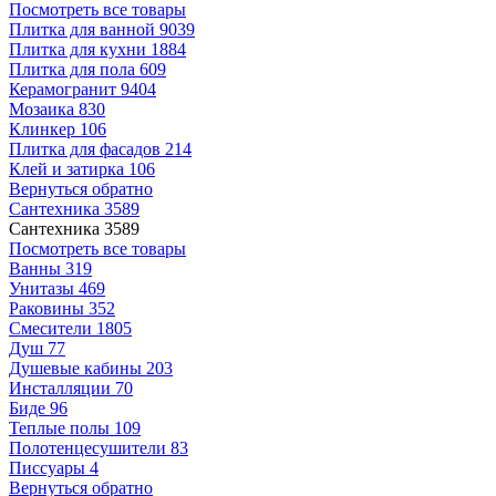
Посмотреть все товары
Плитка для ванной
9039
Плитка для кухни
1884
Плитка для пола
609
Керамогранит
9404
Мозаика
830
Клинкер
106
Плитка для фасадов
214
Клей и затирка
106
Вернуться обратно
Сантехника
3589
Сантехника
3589
Посмотреть все товары
Ванны
319
Унитазы
469
Раковины
352
Смесители
1805
Душ
77
Душевые кабины
203
Инсталляции
70
Биде
96
Теплые полы
109
Полотенцесушители
83
Писсуары
4
Вернуться обратно