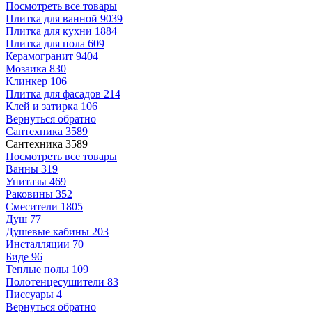
Посмотреть все товары
Плитка для ванной
9039
Плитка для кухни
1884
Плитка для пола
609
Керамогранит
9404
Мозаика
830
Клинкер
106
Плитка для фасадов
214
Клей и затирка
106
Вернуться обратно
Сантехника
3589
Сантехника
3589
Посмотреть все товары
Ванны
319
Унитазы
469
Раковины
352
Смесители
1805
Душ
77
Душевые кабины
203
Инсталляции
70
Биде
96
Теплые полы
109
Полотенцесушители
83
Писсуары
4
Вернуться обратно