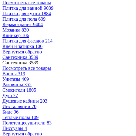
Посмотреть все товары
Плитка для ванной
9039
Плитка для кухни
1884
Плитка для пола
609
Керамогранит
9404
Мозаика
830
Клинкер
106
Плитка для фасадов
214
Клей и затирка
106
Вернуться обратно
Сантехника
3589
Сантехника
3589
Посмотреть все товары
Ванны
319
Унитазы
469
Раковины
352
Смесители
1805
Душ
77
Душевые кабины
203
Инсталляции
70
Биде
96
Теплые полы
109
Полотенцесушители
83
Писсуары
4
Вернуться обратно