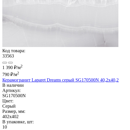
Код товара:
33563
2
1 390 ₽/м
2
790 ₽
/м
Керамогранит Laparet Dreams серый SG170500N 40,2х40,2
В наличии
Артикул:
SG170500N
Цвет:
Серый
Размер, мм:
402x402
В упаковке, шт:
10