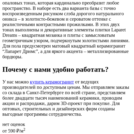
опаловых тонах, которая кардинально преобразит любое
пространство. В наборе есть два варианта базы с точно
воспроизведенным рисунком слэба дорогого натурального
оникса – в золотисто-бежевом и сероватом оттенке с
реалистичными контрастными прожилками. В этих двух
тонах выполнены и декоративные элементы плитки Laparet
Dreams – квадратная мозаика и плиты с замысловатым
геометричным узором, подчеркнутым золотистыми линиями.
Для пола предусмотрен матовый квадратный керамогранит
“Лапарет Дримс”, а для яркого акцента – металлизированные
бордюры.
Почему с нами удобно работать?
У нас можно
купить керамогранит
от ведущих
производителей по доступным ценам. Мы отправляем заказы
со склада в Санкт-Петербурге по всей стране, представляем
более двадцати тысяч наименований керамики, проводим
акции и распродажи, дарим 3D-проект при покупке. Для
оптовых, строительных и дизайнерских фирм созданы
выгодные программы сотрудничества.
нет оценок
2
от 590 ₽/м