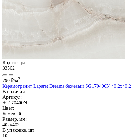
Код товара:
33562
2
790 ₽
/м
Керамогранит Laparet Dreams бежевый SG170400N 40,2х40,2
В наличии
Артикул:
SG170400N
Цвет:
Бежевый
Размер, мм:
402x402
В упаковке, шт:
10