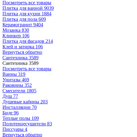
Посмотреть все товары
Плитка для ванной
9039
Плитка для кухни
1884
Плитка для пола
609
Керамогранит
9404
Мозаика
830
Клинкер
106
Плитка для фасадов
214
Клей и затирка
106
Вернуться обратно
Сантехника
3589
Сантехника
3589
Посмотреть все товары
Ванны
319
Унитазы
469
Раковины
352
Смесители
1805
Душ
77
Душевые кабины
203
Инсталляции
70
Биде
96
Теплые полы
109
Полотенцесушители
83
Писсуары
4
Вернуться обратно