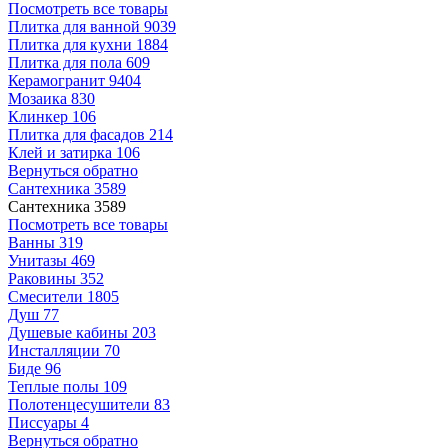
Посмотреть все товары
Плитка для ванной
9039
Плитка для кухни
1884
Плитка для пола
609
Керамогранит
9404
Мозаика
830
Клинкер
106
Плитка для фасадов
214
Клей и затирка
106
Вернуться обратно
Сантехника
3589
Сантехника
3589
Посмотреть все товары
Ванны
319
Унитазы
469
Раковины
352
Смесители
1805
Душ
77
Душевые кабины
203
Инсталляции
70
Биде
96
Теплые полы
109
Полотенцесушители
83
Писсуары
4
Вернуться обратно