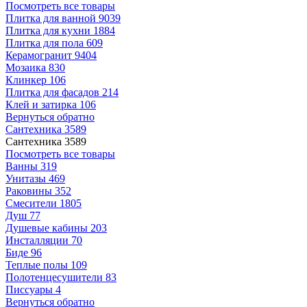
Посмотреть все товары
Плитка для ванной
9039
Плитка для кухни
1884
Плитка для пола
609
Керамогранит
9404
Мозаика
830
Клинкер
106
Плитка для фасадов
214
Клей и затирка
106
Вернуться обратно
Сантехника
3589
Сантехника
3589
Посмотреть все товары
Ванны
319
Унитазы
469
Раковины
352
Смесители
1805
Душ
77
Душевые кабины
203
Инсталляции
70
Биде
96
Теплые полы
109
Полотенцесушители
83
Писсуары
4
Вернуться обратно