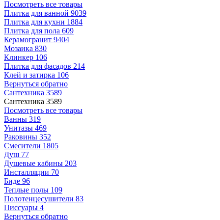
Посмотреть все товары
Плитка для ванной
9039
Плитка для кухни
1884
Плитка для пола
609
Керамогранит
9404
Мозаика
830
Клинкер
106
Плитка для фасадов
214
Клей и затирка
106
Вернуться обратно
Сантехника
3589
Сантехника
3589
Посмотреть все товары
Ванны
319
Унитазы
469
Раковины
352
Смесители
1805
Душ
77
Душевые кабины
203
Инсталляции
70
Биде
96
Теплые полы
109
Полотенцесушители
83
Писсуары
4
Вернуться обратно