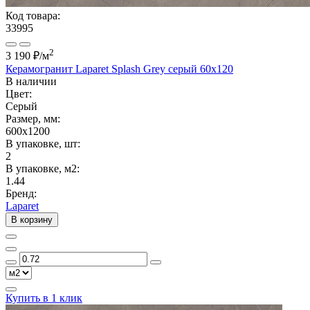
Код товара:
33995
2
3 190 ₽
/м
Керамогранит Laparet Splash Grey серый 60х120
В наличии
Цвет:
Серый
Размер, мм:
600x1200
В упаковке, шт:
2
В упаковке, м2:
1.44
Бренд:
Laparet
В корзину
Купить в 1 клик