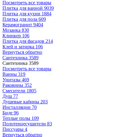
Посмотреть все товары
Плитка для ванной
9039
Плитка для кухни
1884
Плитка для пола
609
Керамогранит
9404
Мозаика
830
Клинкер
106
Плитка для фасадов
214
Клей и затирка
106
Вернуться обратно
Сантехника
3589
Сантехника
3589
Посмотреть все товары
Ванны
319
Унитазы
469
Раковины
352
Смесители
1805
Душ
77
Душевые кабины
203
Инсталляции
70
Биде
96
Теплые полы
109
Полотенцесушители
83
Писсуары
4
Вернуться обратно