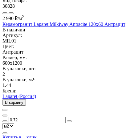
Код товара:
30828
2
2 990 ₽
/м
Керамогранит Laparet Milkiway Antracite 120x60 Антрацит
В наличии
Артикул:
MIL01
Цвет:
Антрацит
Размер, мм:
600x1200
В упаковке, шт:
2
В упаковке, м2:
1.44
Бренд:
Laparet (Россия)
В корзину
Купить в 1 клик