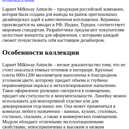
Laparet Milkiway Antracite – продукция российской компании,
которая была создана для вывода на рынок оригинальных
дизайнерских идей в качественном воплощении. Керамика
производится на заводах в РФ, Индии, Турции, соответствует
мировым стандартам. Разработчики предлагают покупателям
целостные концепты для оформления, с которыми каждый
сможет почувствовать себя настоящим дизайнером.
Особенности коллекции
Laparet Milkiway Antracite – веское доказательство тому, что не
стоит опасаться темных оттенков в интерьере. Крупные
плиты 600x1200 миллиметров выполнены в благородном
угольном цвете, которому придает объема и глубины
неравномерная окраска и металлизированное напыление.
Такое оформление роскошно смотрится в помещениях,
придает им статусности и монументальности. Линейку можно
использовать для монохромной отделки или для
декорирования отдельных зон. Она может применяться в
комнатах любого назначения – ванных, кухнях, столовых,
гостиных, спальнях, а также в коммерческих помещениях.
Модули обладают отличными эксплуатационными
свойствами, невосприимчивы к высоким и низким