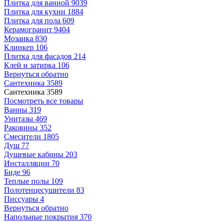
Плитка для ванной
9039
Плитка для кухни
1884
Плитка для пола
609
Керамогранит
9404
Мозаика
830
Клинкер
106
Плитка для фасадов
214
Клей и затирка
106
Вернуться обратно
Сантехника
3589
Сантехника
3589
Посмотреть все товары
Ванны
319
Унитазы
469
Раковины
352
Смесители
1805
Душ
77
Душевые кабины
203
Инсталляции
70
Биде
96
Теплые полы
109
Полотенцесушители
83
Писсуары
4
Вернуться обратно
Напольные покрытия
370