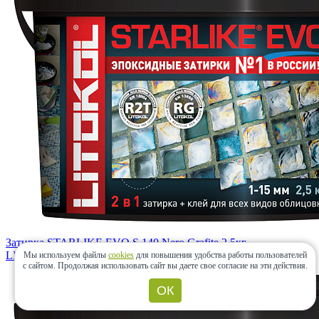
Затирка STARLIKE EVO S.140 Nero Grafite 2,5кг
LITOKOL
(Россия)
Мы используем файлы
cookies
для повышения удобства работы пользователей
с сайтом.
Продолжая использовать сайт вы даете свое согласие на эти действия.
ОК