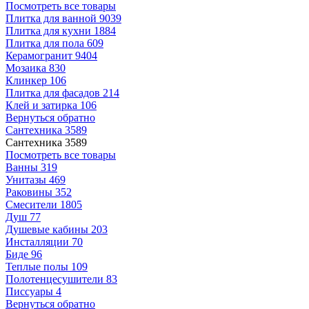
Посмотреть все товары
Плитка для ванной
9039
Плитка для кухни
1884
Плитка для пола
609
Керамогранит
9404
Мозаика
830
Клинкер
106
Плитка для фасадов
214
Клей и затирка
106
Вернуться обратно
Сантехника
3589
Сантехника
3589
Посмотреть все товары
Ванны
319
Унитазы
469
Раковины
352
Смесители
1805
Душ
77
Душевые кабины
203
Инсталляции
70
Биде
96
Теплые полы
109
Полотенцесушители
83
Писсуары
4
Вернуться обратно