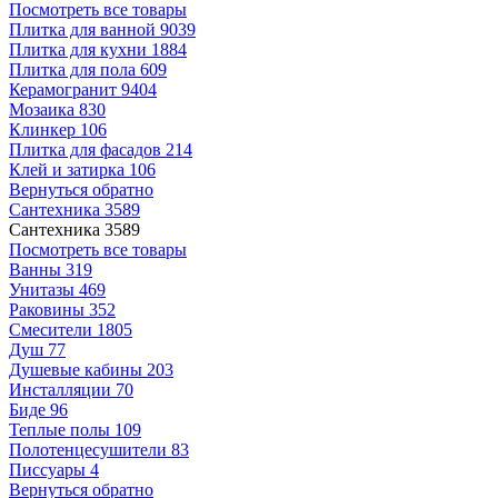
Посмотреть все товары
Плитка для ванной
9039
Плитка для кухни
1884
Плитка для пола
609
Керамогранит
9404
Мозаика
830
Клинкер
106
Плитка для фасадов
214
Клей и затирка
106
Вернуться обратно
Сантехника
3589
Сантехника
3589
Посмотреть все товары
Ванны
319
Унитазы
469
Раковины
352
Смесители
1805
Душ
77
Душевые кабины
203
Инсталляции
70
Биде
96
Теплые полы
109
Полотенцесушители
83
Писсуары
4
Вернуться обратно