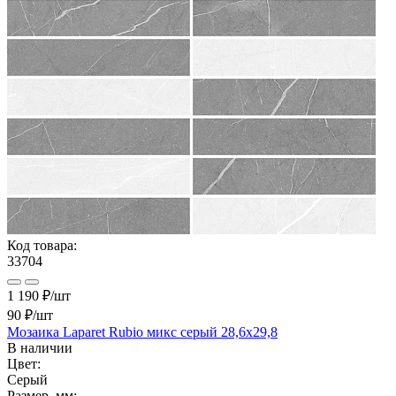
Код товара:
33704
1 190 ₽/шт
90 ₽
/шт
Мозаика Laparet Rubio микс серый 28,6х29,8
В наличии
Цвет:
Серый
Размер, мм: