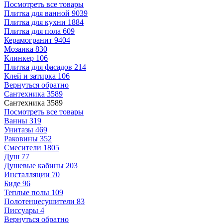
Посмотреть все товары
Плитка для ванной
9039
Плитка для кухни
1884
Плитка для пола
609
Керамогранит
9404
Мозаика
830
Клинкер
106
Плитка для фасадов
214
Клей и затирка
106
Вернуться обратно
Сантехника
3589
Сантехника
3589
Посмотреть все товары
Ванны
319
Унитазы
469
Раковины
352
Смесители
1805
Душ
77
Душевые кабины
203
Инсталляции
70
Биде
96
Теплые полы
109
Полотенцесушители
83
Писсуары
4
Вернуться обратно