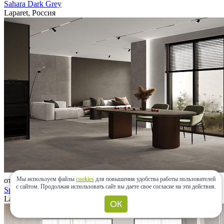
Sahara Dark Grey
Laparet, Россия
Мы используем файлы
cookies
для повышения удобства работы пользователей
от 2 790 ₽
с сайтом.
Продолжая использовать сайт вы даете свое согласие на эти действия.
Splash Grey
Laparet, Россия
ОК