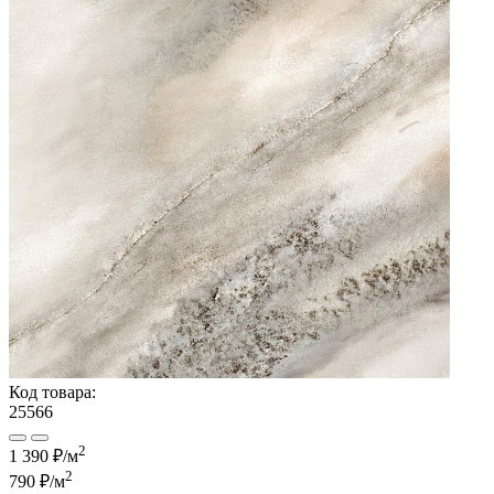
Код товара:
25566
2
1 390 ₽/м
2
790 ₽
/м