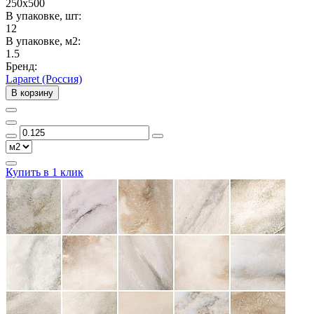
250x500
В упаковке, шт:
12
В упаковке, м2:
1.5
Бренд:
Laparet (Россия)
В корзину
Купить в 1 клик