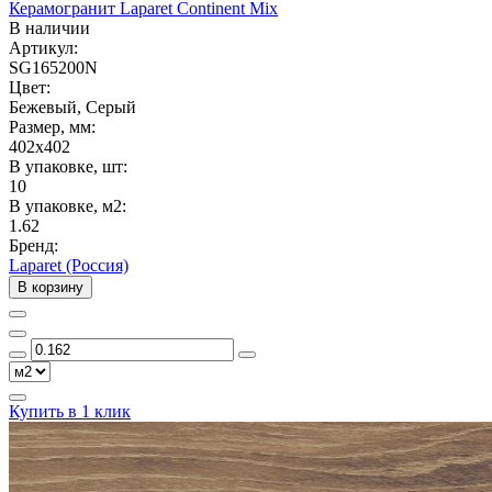
Керамогранит Laparet Continent Mix
В наличии
Артикул:
SG165200N
Цвет:
Бежевый, Серый
Размер, мм:
402x402
В упаковке, шт:
10
В упаковке, м2:
1.62
Бренд:
Laparet (Россия)
В корзину
Купить в 1 клик