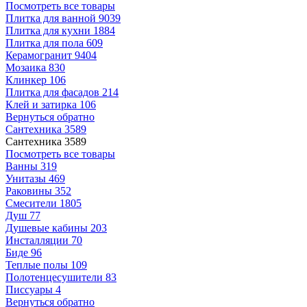
Посмотреть все товары
Плитка для ванной
9039
Плитка для кухни
1884
Плитка для пола
609
Керамогранит
9404
Мозаика
830
Клинкер
106
Плитка для фасадов
214
Клей и затирка
106
Вернуться обратно
Сантехника
3589
Сантехника
3589
Посмотреть все товары
Ванны
319
Унитазы
469
Раковины
352
Смесители
1805
Душ
77
Душевые кабины
203
Инсталляции
70
Биде
96
Теплые полы
109
Полотенцесушители
83
Писсуары
4
Вернуться обратно