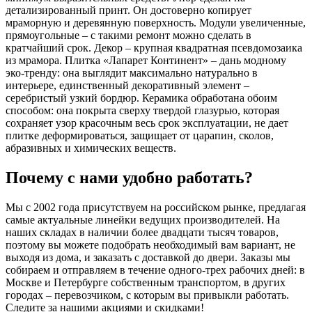
детализированный принт. Он достоверно копирует
мраморную и деревянную поверхность. Модули увеличенные,
прямоугольные – с такими ремонт можно сделать в
кратчайший срок. Декор – крупная квадратная псевдомозаика
из мрамора. Плитка «Лапарет Континент» – дань модному
эко-тренду: она выглядит максимально натурально в
интерьере, единственный декоративный элемент –
серебристый узкий бордюр. Керамика обработана обоим
способом: она покрыта сверху твердой глазурью, которая
сохраняет узор красочным весь срок эксплуатации, не дает
плитке деформироваться, защищает от царапин, сколов,
абразивных и химических веществ.
Почему с нами удобно работать?
Мы с 2002 года присутствуем на российском рынке, предлагая
самые актуальные линейки ведущих производителей. На
наших складах в наличии более двадцати тысяч товаров,
поэтому вы можете подобрать необходимый вам вариант, не
выходя из дома, и заказать с доставкой до двери. Заказы мы
собираем и отправляем в течение одного-трех рабочих дней: в
Москве и Петербурге собственным транспортом, в других
городах – перевозчиком, с которым вы привыкли работать.
Следите за нашими акциями и скидками!