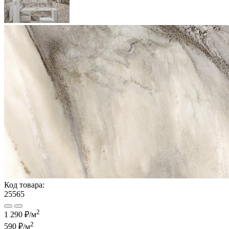
Код товара:
25565
2
1 290 ₽/м
2
590 ₽
/м