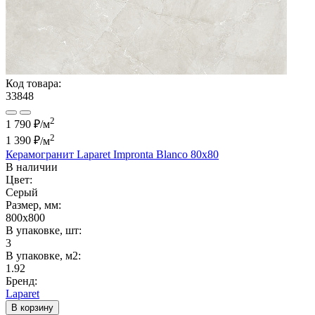
Код товара:
33848
2
1 790 ₽/м
2
1 390 ₽
/м
Керамогранит Laparet Impronta Blanco 80х80
В наличии
Цвет:
Серый
Размер, мм:
800x800
В упаковке, шт:
3
В упаковке, м2:
1.92
Бренд:
Laparet
В корзину