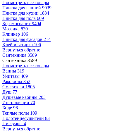
Посмотреть все товары
Плитка для ванной
9039
Плитка для кухни
1884
Плитка для пола
609
Керамогранит
9404
Мозаика
830
Клинкер
106
Плитка для фасадов
214
Клей и затирка
106
Вернуться обратно
Сантехника
3589
Сантехника
3589
Посмотреть все товары
Ванны
319
Унитазы
469
Раковины
352
Смесители
1805
Душ
77
Душевые кабины
203
Инсталляции
70
Биде
96
Теплые полы
109
Полотенцесушители
83
Писсуары
4
Вернуться обратно