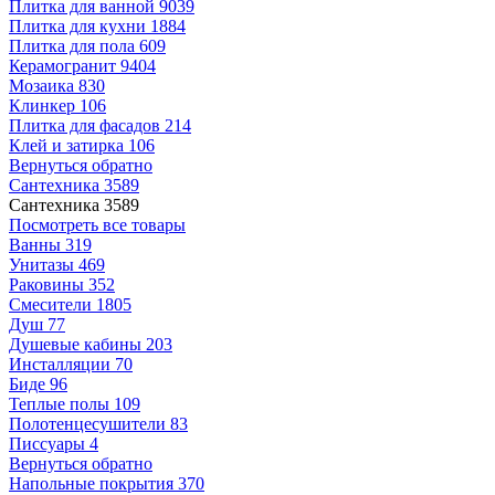
Плитка для ванной
9039
Плитка для кухни
1884
Плитка для пола
609
Керамогранит
9404
Мозаика
830
Клинкер
106
Плитка для фасадов
214
Клей и затирка
106
Вернуться обратно
Сантехника
3589
Сантехника
3589
Посмотреть все товары
Ванны
319
Унитазы
469
Раковины
352
Смесители
1805
Душ
77
Душевые кабины
203
Инсталляции
70
Биде
96
Теплые полы
109
Полотенцесушители
83
Писсуары
4
Вернуться обратно
Напольные покрытия
370