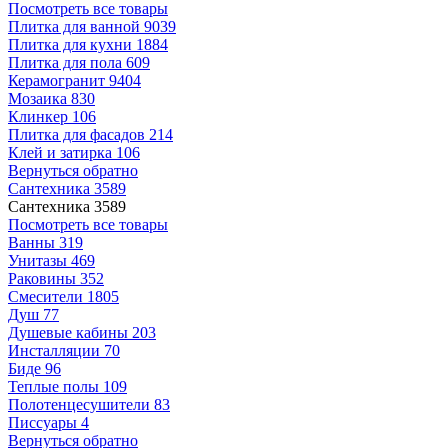
Посмотреть все товары
Плитка для ванной
9039
Плитка для кухни
1884
Плитка для пола
609
Керамогранит
9404
Мозаика
830
Клинкер
106
Плитка для фасадов
214
Клей и затирка
106
Вернуться обратно
Сантехника
3589
Сантехника
3589
Посмотреть все товары
Ванны
319
Унитазы
469
Раковины
352
Смесители
1805
Душ
77
Душевые кабины
203
Инсталляции
70
Биде
96
Теплые полы
109
Полотенцесушители
83
Писсуары
4
Вернуться обратно