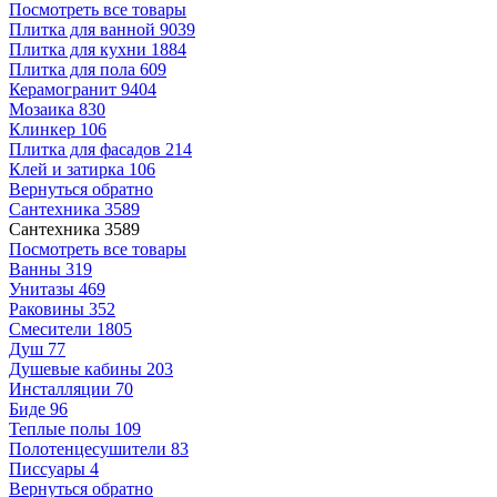
Посмотреть все товары
Плитка для ванной
9039
Плитка для кухни
1884
Плитка для пола
609
Керамогранит
9404
Мозаика
830
Клинкер
106
Плитка для фасадов
214
Клей и затирка
106
Вернуться обратно
Сантехника
3589
Сантехника
3589
Посмотреть все товары
Ванны
319
Унитазы
469
Раковины
352
Смесители
1805
Душ
77
Душевые кабины
203
Инсталляции
70
Биде
96
Теплые полы
109
Полотенцесушители
83
Писсуары
4
Вернуться обратно