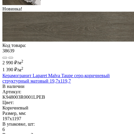
Новинка!
Код товара:
38639
2
2 990 ₽/м
2
1 390 ₽
/м
Керамогранит Laparet Malva Taupe серо-коричневый
структурный матовый 19,7x119,7
В наличии
Артикул:
K948003R0001LPEB
Цвет:
Коричневый
Размер, мм:
197x1197
В упаковке, шт:
6