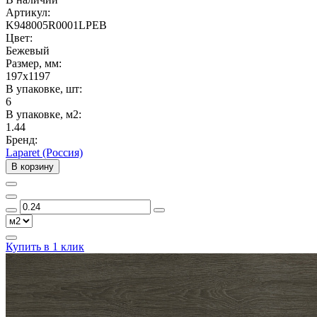
Артикул:
K948005R0001LPEB
Цвет:
Бежевый
Размер, мм:
197x1197
В упаковке, шт:
6
В упаковке, м2:
1.44
Бренд:
Laparet (Россия)
В корзину
Купить в 1 клик