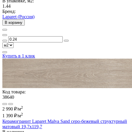
В упаковке, м2:
1.44
Бренд:
Laparet (Россия)
В корзину
Купить в 1 клик
Код товара:
38640
2
2 990 ₽/м
2
1 390 ₽
/м
Керамогранит Laparet Malva Sand серо-бежевый структурный
матовый 19,7x119,7
В наличии