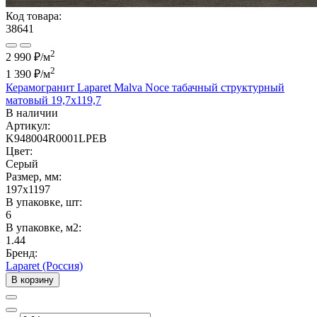
Код товара:
38641
2
2 990 ₽/м
2
1 390 ₽
/м
Керамогранит Laparet Malva Noce табачный структурный
матовый 19,7x119,7
В наличии
Артикул:
K948004R0001LPEB
Цвет:
Серый
Размер, мм:
197x1197
В упаковке, шт:
6
В упаковке, м2:
1.44
Бренд:
Laparet (Россия)
В корзину