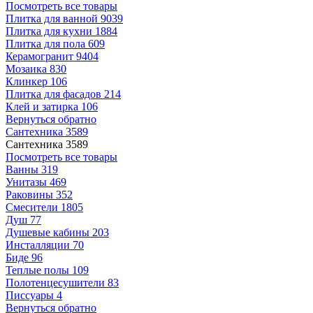
Посмотреть все товары
Плитка для ванной
9039
Плитка для кухни
1884
Плитка для пола
609
Керамогранит
9404
Мозаика
830
Клинкер
106
Плитка для фасадов
214
Клей и затирка
106
Вернуться обратно
Сантехника
3589
Сантехника
3589
Посмотреть все товары
Ванны
319
Унитазы
469
Раковины
352
Смесители
1805
Душ
77
Душевые кабины
203
Инсталляции
70
Биде
96
Теплые полы
109
Полотенцесушители
83
Писсуары
4
Вернуться обратно