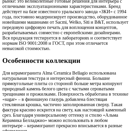
рынке: это великолепные готовые решения для интерьера с
отличными эксплуатационными характеристиками. Бренд
действует на базе известного уральского завода «ЗКИ» с 1994
года, постоянно модернизирует производство, оборудованное
новейшими машинами от Sacmi, Welko, Siti и B&T, использует
передовую цифровую печать для воплощения концептов,
разрабатываемых совместно с европейскими дизайнерами.
Вся продукция тестируется в лабораториях и соответствует
нормам ISO 9001:2008 и ГОСТ, при этом отличается
невысокой стоимостью.
Особенности коллекции
Для керамогранита Alma Ceramica Bellagio использована
натуральная текстура и интересный финиш. Большие
прямоугольные плиты со стороной больше метра копируют
природный камень белого цвета с частыми сероватыми
трещинами и прожилками. Поверхность обработана в технике
«sugar» – в финишную глазурь добавлена блестящая
стеклянная крошка, частично заполированная сверху. Такая
фактура красиво искрится на свету, как настоящий каменный
срез. Благодаря универсальному оттенку и стилю «Альма
Керамика Белладжио» можно использовать в любом
интерьере – керамогранит прекрасно вписывается в разные
оформления.