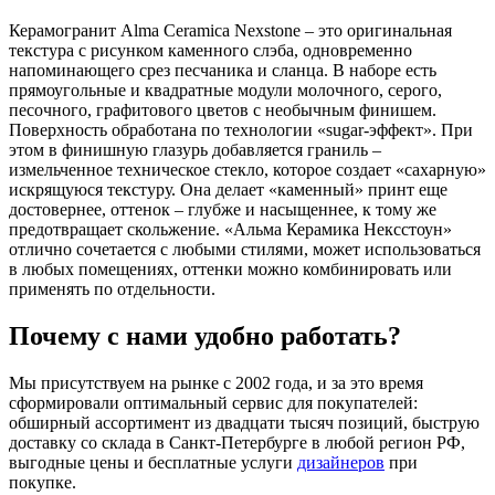
Керамогранит Alma Ceramica Nexstone – это оригинальная
текстура с рисунком каменного слэба, одновременно
напоминающего срез песчаника и сланца. В наборе есть
прямоугольные и квадратные модули молочного, серого,
песочного, графитового цветов с необычным финишем.
Поверхность обработана по технологии «sugar-эффект». При
этом в финишную глазурь добавляется граниль –
измельченное техническое стекло, которое создает «сахарную»
искрящуюся текстуру. Она делает «каменный» принт еще
достовернее, оттенок – глубже и насыщеннее, к тому же
предотвращает скольжение. «Альма Керамика Нексстоун»
отлично сочетается с любыми стилями, может использоваться
в любых помещениях, оттенки можно комбинировать или
применять по отдельности.
Почему с нами удобно работать?
Мы присутствуем на рынке с 2002 года, и за это время
сформировали оптимальный сервис для покупателей:
обширный ассортимент из двадцати тысяч позиций, быструю
доставку со склада в Санкт-Петербурге в любой регион РФ,
выгодные цены и бесплатные услуги
дизайнеров
при
покупке.