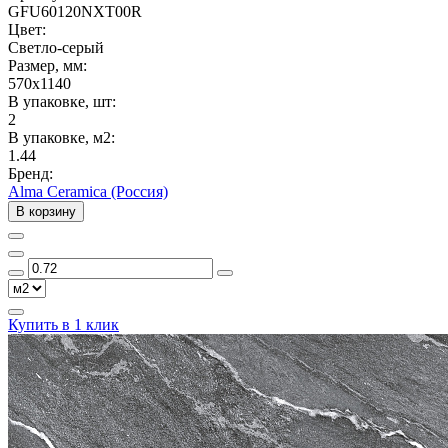
GFU60120NXT00R
Цвет:
Светло-серый
Размер, мм:
570x1140
В упаковке, шт:
2
В упаковке, м2:
1.44
Бренд:
Alma Ceramica (Россия)
В корзину
Купить в 1 клик