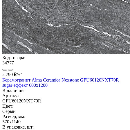
Код товара:
34777
2
2 790 ₽
/м
Керамогранит Alma Ceramica Nexstone GFU60120NXT70R
sugar-эффект 600x1200
В наличии
Артикул:
GFU60120NXT70R
Цвет:
Серый
Размер, мм:
570x1140
В упаковке, шт: