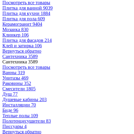
Посмотреть все товары
Плитка для ванной
9039
Плитка для кухни
1884
Плитка для пола
609
Керамогранит
9404
Мозаика
830
Клинкер
106
Плитка для фасадов
214
Клей и затирка
106
Вернуться обратно
Сантехника
3589
Сантехника
3589
Посмотреть все товары
Ванны
319
Унитазы
469
Раковины
352
Смесители
1805
Душ
77
Душевые кабины
203
Инсталляции
70
Биде
96
Теплые полы
109
Полотенцесушители
83
Писсуары
4
Вернуться обратно