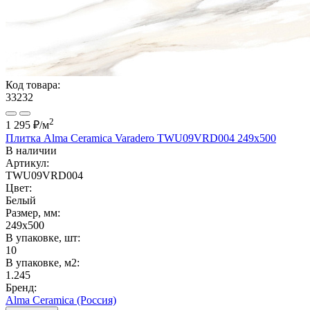
Код товара:
33232
2
1 295 ₽
/м
Плитка Alma Ceramica Varadero TWU09VRD004 249x500
В наличии
Артикул:
TWU09VRD004
Цвет:
Белый
Размер, мм:
249x500
В упаковке, шт:
10
В упаковке, м2:
1.245
Бренд:
Alma Ceramica (Россия)