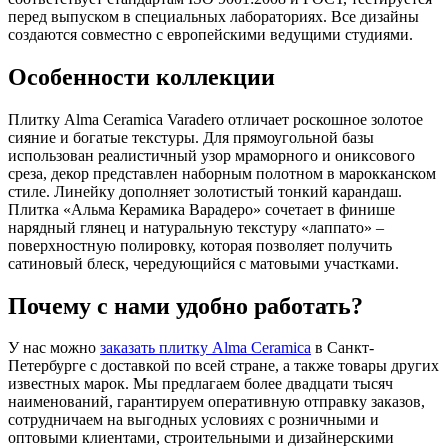
перед выпуском в специальных лабораториях. Все дизайны
создаются совместно с европейскими ведущими студиями.
Особенности коллекции
Плитку Alma Ceramica Varadero отличает роскошное золотое
сияние и богатые текстуры. Для прямоугольной базы
использован реалистичный узор мраморного и ониксового
среза, декор представлен наборным полотном в марокканском
стиле. Линейку дополняет золотистый тонкий карандаш.
Плитка «Альма Керамика Варадеро» сочетает в финише
нарядный глянец и натуральную текстуру «лаппато» –
поверхностную полировку, которая позволяет получить
сатиновый блеск, чередующийся с матовыми участками.
Почему с нами удобно работать?
У нас можно
заказать плитку Alma Ceramica
в Санкт-
Петербурге с доставкой по всей стране, а также товары других
известных марок. Мы предлагаем более двадцати тысяч
наименований, гарантируем оперативную отправку заказов,
сотрудничаем на выгодных условиях с розничными и
оптовыми клиентами, строительными и дизайнерскими