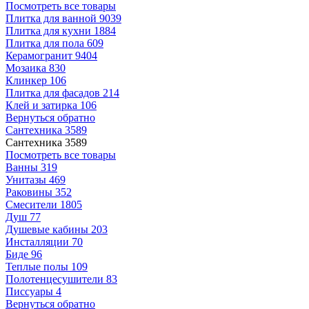
Посмотреть все товары
Плитка для ванной
9039
Плитка для кухни
1884
Плитка для пола
609
Керамогранит
9404
Мозаика
830
Клинкер
106
Плитка для фасадов
214
Клей и затирка
106
Вернуться обратно
Сантехника
3589
Сантехника
3589
Посмотреть все товары
Ванны
319
Унитазы
469
Раковины
352
Смесители
1805
Душ
77
Душевые кабины
203
Инсталляции
70
Биде
96
Теплые полы
109
Полотенцесушители
83
Писсуары
4
Вернуться обратно